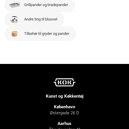
Grillpander og bradepander
Andre ting til blusset
Tilbehør til gryder og pander
Kunst og Køkkentøj
København
Østergade 26 D
Aarhus