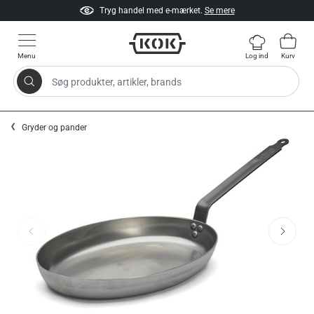
Tryg handel med e-mærket.
Se mere
Menu
Log ind
Kurv
Søg produkter, artikler, brands
Gå til indhold
Gryder og pander