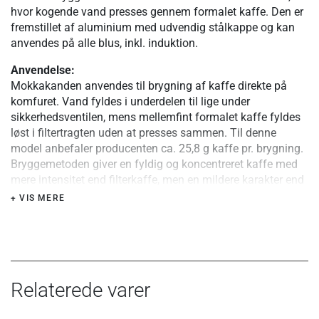
hvor kogende vand presses gennem formalet kaffe. Den er
fremstillet af aluminium med udvendig stålkappe og kan
anvendes på alle blus, inkl. induktion.
Anvendelse:
Mokkakanden anvendes til brygning af kaffe direkte på
komfuret. Vand fyldes i underdelen til lige under
sikkerhedsventilen, mens mellemfint formalet kaffe fyldes
løst i filtertragten uden at presses sammen. Til denne
model anbefaler producenten ca. 25,8 g kaffe pr. brygning.
Bryggemetoden giver en fyldig og koncentreret kaffe med
mere intensitet end filterkaffe, men en mildere karakter end
espresso.
+ VIS MERE
Materiale og konstruktion:
Kanden er fremstillet af aluminium med en udvendig kappe
af rustfrit stål omkring bunden og den nederste del af
kanden. Den er udstyret med silikonepakning,
skruefastgjort håndtag samt lågknop med metalindsats.
Relaterede varer
Håndtag og knop er fremstillet af varmebestandig sort
plast.