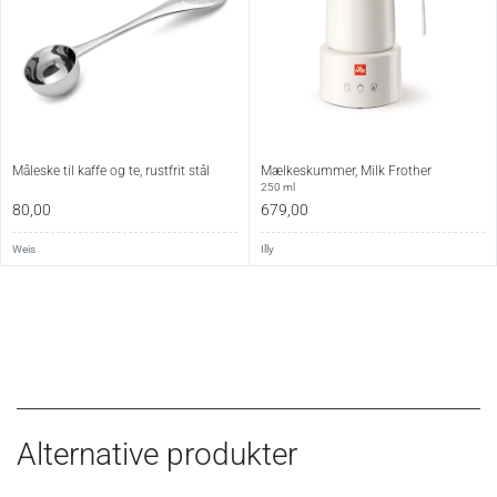
Pakning
Silikone
Farve
Aluminium/stål med sorte detaljer
Bundmål
Ø 9,3 cm
Højde
20,5 cm
Måleske til kaffe og te, rustfrit stål
Mælkeskummer, Milk Frother
250 ml
Volumen
355 ml
80,00
679,00
Producent
Forever
Weis
Illy
Vedligehold:
Vaskes op i hånden. Aluminium anbefales ikke til
opvaskemaskine. Kanden bør skilles ad og tørres efter
rengøring.
Alternative produkter