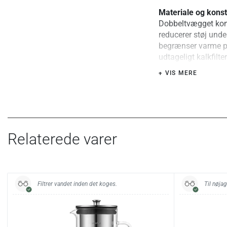
Materiale og konst
Dobbeltvægget konst
reducerer støj unde
begrænser varme på
udtageligt kalkfilt
ledningsoprul. Ind
+ VIS MERE
Særlige fordele ell
Temperaturindstil
Dobbeltvæg redu
Drypfri hældetu
Relaterede varer
LED-indikator vi
Udtageligt kalkfi
Testet og udvalgt:
Udvalgt for den st
Filtrer vandet inden det koges.
Til nøjag
kombinerer lavt st
Specifikationer: