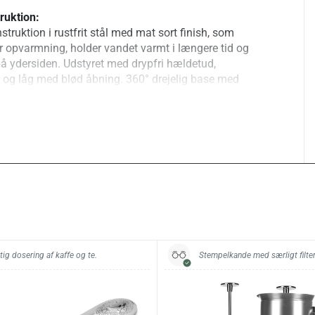
ruktion:
ruktion i rustfrit stål med mat sort finish, som
r opvarmning, holder vandet varmt i længere tid og
 ydersiden. Udstyret med drypfri hældetud,
er og låg med blød åbning. 360° drejelig base med
bygget beskyttelse mod tørløb.
er tips:
linger fra 40 °C til 100 °C
cerer støj og varmetab
d
ser temperatur og afkøling
lter
abile temperaturstyring og konstruktionen, som
tig dosering af kaffe og te.
Stempelkande med særligt filter
øjniveau med effektiv opvarmning.