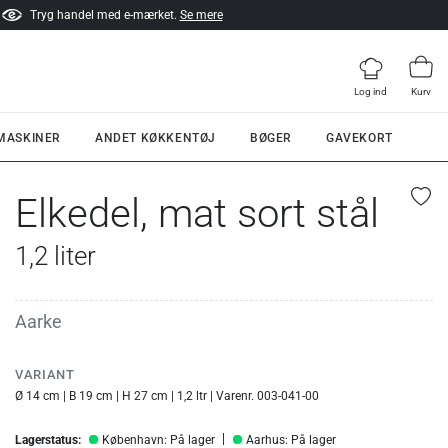
Tryg handel med e-mærket.
Se mere
Log ind
Kurv
 MASKINER
ANDET KØKKENTØJ
BØGER
GAVEKORT
Elkedel, mat sort stål
1,2 liter
Aarke
VARIANT
Ø 14 cm | B 19 cm | H 27 cm | 1,2 ltr | Varenr. 003-041-00
Lagerstatus:
København: På lager
Aarhus: På lager