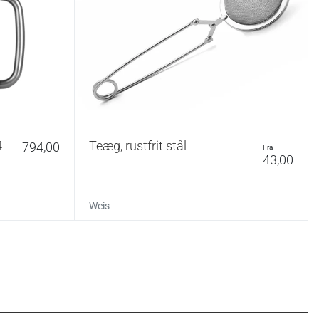
4
Teæg, rustfrit stål
794,00
fra
43,00
Weis