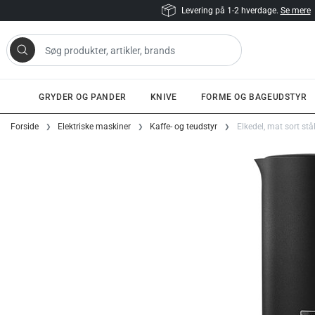
Levering på 1-2 hverdage.
Se mere
 artikler, brands
GRYDER OG PANDER
KNIVE
FORME OG BAGEUDSTYR
Gå til indhold
Forside
Elektriske maskiner
Kaffe- og teudstyr
Elkedel, mat sort stå