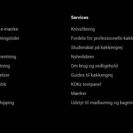
Services
 e-mærke
Knivslibning
ningstider
Fordele for professionelle køk
Studierabat på køkkengrej
hentning
Nyhedsbrev
tning
Om brug og vedligehold
elser
Guides til køkkengrej
itik
KOKs testpanel
Mærker
shipping
Udstyr til madlavning og bagni