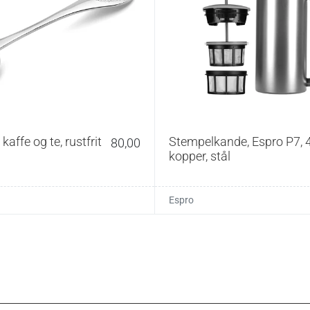
0,5–1,2 liter
40°, 75°, 85°, 95° og 100 °C
1850–2200 W
H 27 × B 19 × Ø 14 cm
70 cm, med oprul
1,66 kg
kaffe og te, rustfrit
Stempelkande, Espro P7, 
80,00
Dobbeltvægget
kopper, stål
Mat sort rustfrit stål og BPA-fri silikone
Espro
tig klud. Afkalkning udføres efter behov.