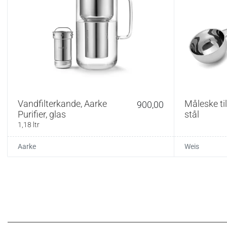
Kapacitet
Temperatur
Effekt
Mål
Ledning
Vægt
Vandfilterkande, Aarke
Måleske til 
900,00
Konstruktion
Purifier, glas
stål
1,18 ltr
Materiale
Aarke
Weis
Vedligehold:
Aftørres med en fug