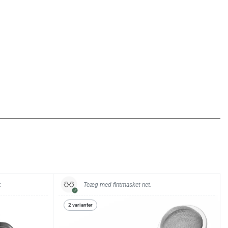
.
Teæg med fintmasket net.
2 varianter