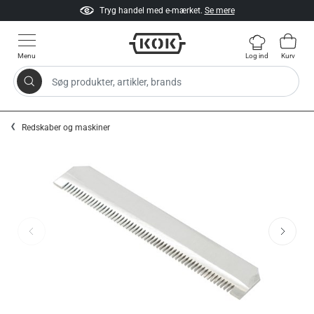
Tryg handel med e-mærket.
Se mere
Menu
Log ind
Kurv
Søg produkter, artikler, brands
Gå til indhold
Redskaber og maskiner