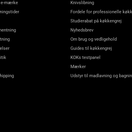
 e-mærke
Knivslibning
ningstider
Fordele for professionelle køk
Studierabat på køkkengrej
hentning
Nyhedsbrev
tning
Om brug og vedligehold
elser
Guides til køkkengrej
itik
KOKs testpanel
Mærker
shipping
Udstyr til madlavning og bagni