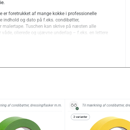
ie.
e er foretrukket af mange kokke i professionelle
ve indhold og dato på f.eks. condibøtter,
er malertape. Tuschen kan skrive på næsten alle
r våde, olierede og ujævne underlag – f.eks. en lettere
ller dressingflaske. Blækket er hurtigtørrende, falmer
dsdygtigt over for vand.
ning af condibøtter, dressingflasker m.m.
Til mærkning af condibøtter, dr
2 varianter