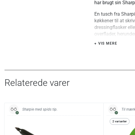
har brugt sin Sharp
En tusch fra Sharpi
køkkener til at skri
dressingflasker ell
overflader, herunde
fedtet condibøtte e
+ VIS MERE
ikke, og er modstan
Relaterede varer
Sharpie med spids tip.
Til mærk
2 varianter