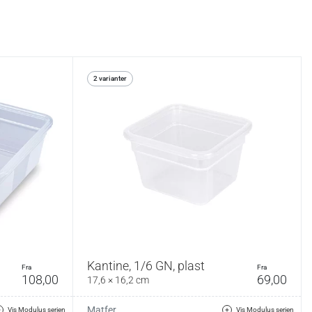
2 varianter
Kantine, 1/6 GN, plast
fra
fra
108,00
69,00
17,6 × 16,2 cm
Matfer
Vis Modulus serien
Vis Modulus serien