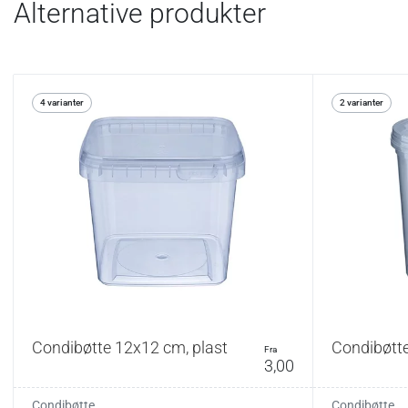
Alternative produkter
4 varianter
2 varianter
Condibøtte 12x12 cm, plast
Condibøtte
fra
3,00
Condibøtte
Condibøtte