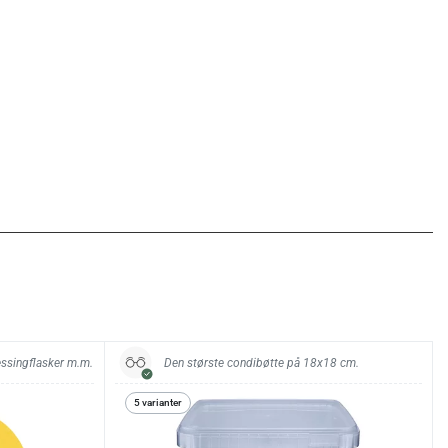
essingflasker m.m.
Den største condibøtte på 18x18 cm.
5 varianter