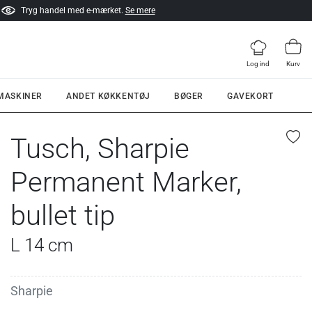
Tryg handel med e-mærket.
Se mere
Log ind
Kurv
 MASKINER
ANDET KØKKENTØJ
BØGER
GAVEKORT
Tusch, Sharpie
Permanent Marker,
bullet tip
L 14 cm
Sharpie