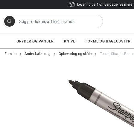
Levering på 1-2 hverdage.
Se mere
 artikler, brands
GRYDER OG PANDER
KNIVE
FORME OG BAGEUDSTYR
Gå til indhold
Forside
Andet køkkentøj
Opbevaring og skåle
Tusch, Sharpie Perman