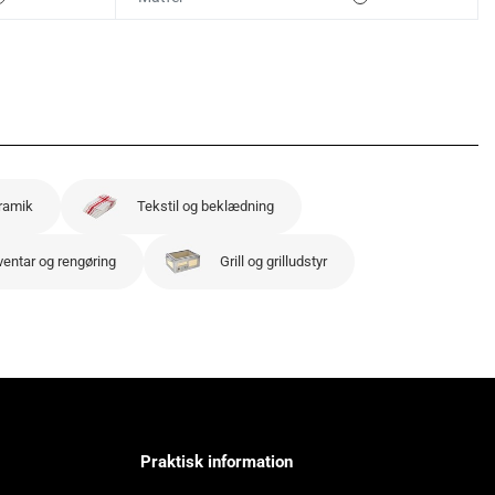
ramik
Tekstil og beklædning
ventar og rengøring
Grill og grilludstyr
Praktisk information