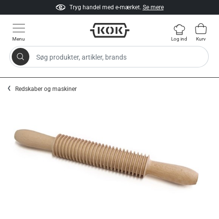
Tryg handel med e-mærket.
Se mere
Menu
Log ind
Kurv
Søg produkter, artikler, brands
Gå til indhold
Redskaber og maskiner