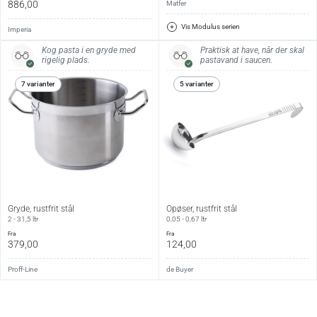
886,00
Matfer
Vis Modulus serien
Imperia
Kog pasta i en gryde med
Praktisk at have, når der skal
rigelig plads.
pastavand i saucen.
7 varianter
5 varianter
Gryde, rustfrit stål
Opøser, rustfrit stål
2 - 31,5 ltr
0,05 - 0,67 ltr
fra
fra
379,00
124,00
Proff-Line
de Buyer