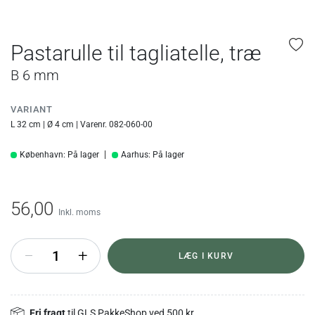
Pastarulle til tagliatelle, træ
B 6 mm
VARIANT
L 32 cm | Ø 4 cm | Varenr. 082-060-00
København: På lager
Aarhus: På lager
56,00
Inkl. moms
+
LÆG I KURV
Fri fragt
til GLS PakkeShop ved 500 kr.