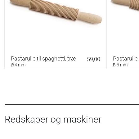
Pastarulle til spaghetti, træ
Pastarulle t
59,00
Ø 4 mm
B 6 mm
Redskaber og maskiner