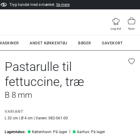
Tryg handel med e-mærket.
Se mere
Log ind
Kurv
 MASKINER
ANDET KØKKENTØJ
BØGER
GAVEKORT
Pastarulle til
fettuccine, træ
B 8 mm
VARIANT
L 32 cm | Ø 4 cm | Varenr. 082-061-00
Lagerstatus:
København: På lager
Aarhus: På lager