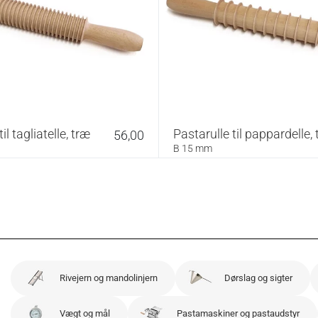
il tagliatelle, træ
Pastarulle til pappardelle,
56,00
B 15 mm
Rivejern og mandolinjern
Dørslag og sigter
Vægt og mål
Pastamaskiner og pastaudstyr