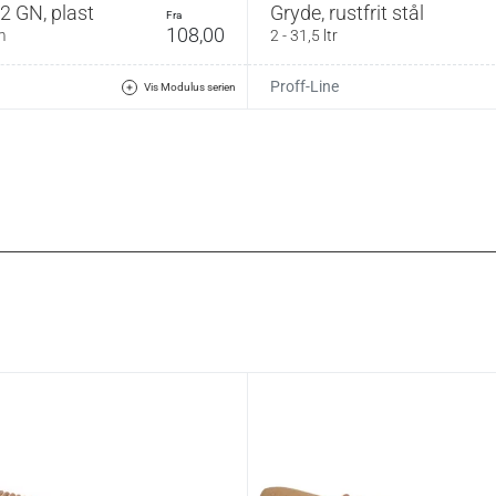
2 GN, plast
Gryde, rustfrit stål
fra
108,00
m
2 - 31,5 ltr
Proff-Line
Vis Modulus serien