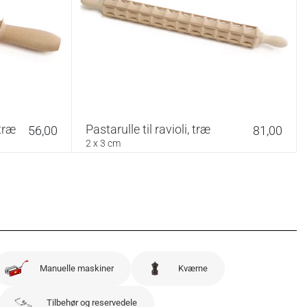
 træ
Pastarulle til ravioli, træ
56,00
81,00
2 x 3 cm
Manuelle maskiner
Kværne
Tilbehør og reservedele