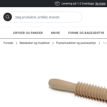
Levering på 1-2 hverdage.
Se mere
 artikler, brands
GRYDER OG PANDER
KNIVE
FORME OG BAGEUDSTYR
Gå til indhold
Forside
Redskaber og maskiner
Pastamaskiner og pastaudstyr
Pas