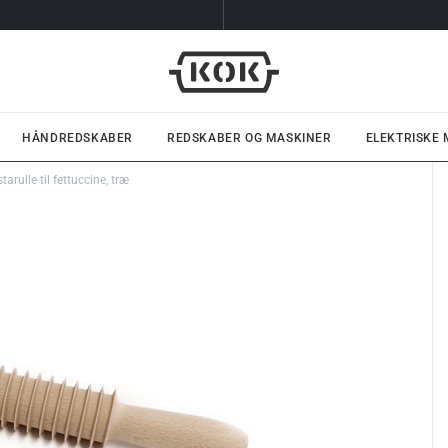
HÅNDREDSKABER
REDSKABER OG MASKINER
ELEKTRISKE
tarulle til fettuccine, træ