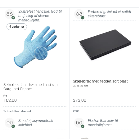
Særlige fordele eller tips:
Leveres med én udskiftelig, glat kniv samt en slæde til
Skærefast handske: God til
Forbered grønt på et solidt
betjening af skarpe
skærebræt.
fremføring af råvarer. Mandolinjernet er meget skarpt og
mandolinjern.
bør anvendes med forsigtighed – en sikkerhedshandske
4 varianter
anbefales.
Specifikationer:
Model
Jumbo Benriner No. 120
Længde
33 cm
Bredde
16 cm
Skærebræt med fødder, sort plast
Sikkerhedshandske med anti-slip,
30 x 20 cm
Højde
4 cm
Cutguard Gripper
fra
Skærebredde
12 cm
102,00
373,00
Skæretykkelse
Ca. 0,5–9 mm (justerbar)
Schlachthausfreund
KOK
Smedet, asymmetrisk
Ekstra: Glat kniv til
Tilbehør
1 glat kniv samt slæde
knivblad.
mandolinjernet.
Vedligehold: