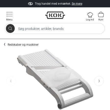
Tryg handel med e-mærket.
Se mere
Menu
Log ind
Kurv
Søg produkter, artikler, brands
Gå til indhold
Redskaber og maskiner