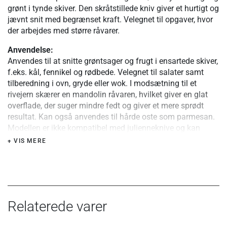
grønt i tynde skiver. Den skråtstillede kniv giver et hurtigt og
jævnt snit med begrænset kraft. Velegnet til opgaver, hvor
der arbejdes med større råvarer.
Anvendelse:
Anvendes til at snitte grøntsager og frugt i ensartede skiver,
f.eks. kål, fennikel og rødbede. Velegnet til salater samt
tilberedning i ovn, gryde eller wok. I modsætning til et
rivejern skærer en mandolin råvaren, hvilket giver en glat
overflade, der suger mindre fedt og giver et mere sprødt
resultat. Kan også anvendes til hårde oste som parmesan.
Modellen er ikke kompatibel med julienneknive og kan
derfor ikke anvendes til strimler.
+ VIS MERE
Materiale og konstruktion:
Fremstillet i hvid ABS-plast med skær i rustfrit stål. Kniven
er monteret skråt for at give et effektivt snit. Tykkelsen
justeres trinløst fra ca. 0,5 til 9 mm via en skrue på
bagsiden. Skridsikkert gummi i enden samt fordybninger
Relaterede varer
giver stabil placering på bord, skål eller gryde.