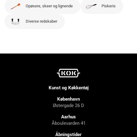
Opøsere, skeer og lignende
Piskeris
Diverse redskaber
Kunst og Køkkentøj
København
Østergade 26 D
Aarhus
Åboulevarden 41
Åbningstider