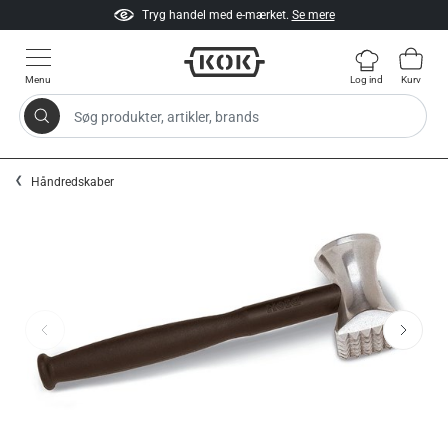
Tryg handel med e-mærket.
Se mere
Menu
Log ind
Kurv
Søg produkter, artikler, brands
Gå til indhold
Håndredskaber