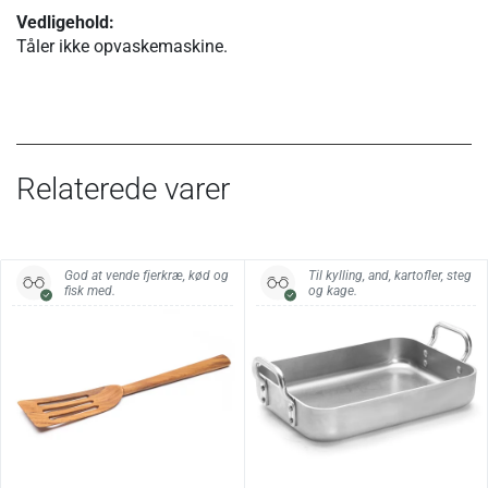
Vedligehold:
Tåler ikke opvaskemaskine.
Relaterede varer
God at vende fjerkræ, kød og
Til kylling, and, kartofler, steg
fisk med.
og kage.