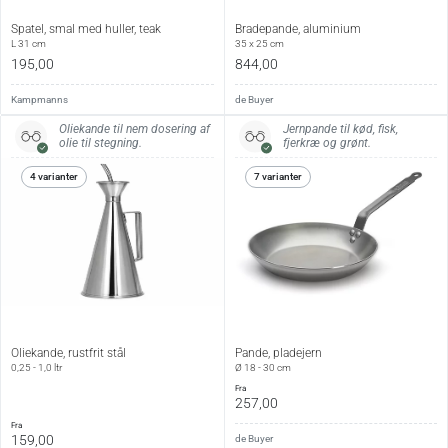
Spatel, smal med huller, teak
Bradepande, aluminium
L 31 cm
35 x 25 cm
195,00
844,00
Kampmanns
de Buyer
Oliekande til nem dosering af
Jernpande til kød, fisk,
olie til stegning.
fjerkræ og grønt.
4 varianter
7 varianter
Oliekande, rustfrit stål
Pande, pladejern
0,25 - 1,0 ltr
Ø 18 - 30 cm
fra
257,00
fra
159,00
de Buyer