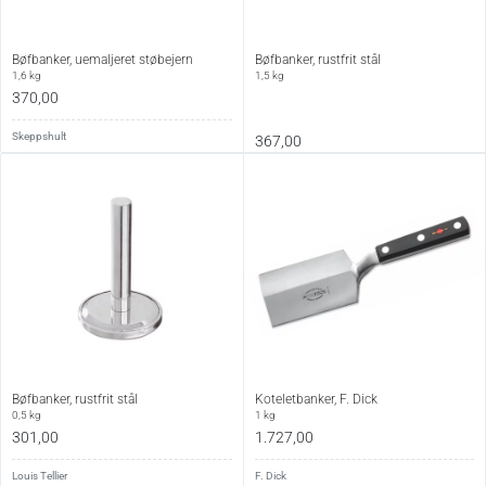
Bøfbanker, uemaljeret støbejern
Bøfbanker, rustfrit stål
1,6 kg
1,5 kg
370,00
Skeppshult
367,00
Bøfbanker, rustfrit stål
Koteletbanker, F. Dick
0,5 kg
1 kg
301,00
1.727,00
Louis Tellier
F. Dick