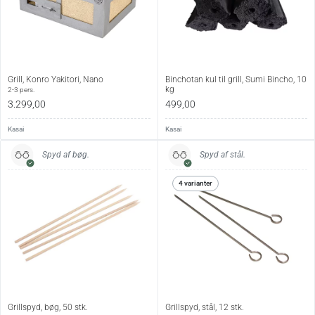
Vedligehold:
Vaskes op i hånden og tørres grundigt efter brug.
Opbevares tørt mellem brug. Da risten er fremstillet af
forkromet jerntråd, kan der opstå rustdannelse ved
Grill, Konro Yakitori, Nano
Binchotan kul til grill, Sumi Bincho, 10
længerevarende opbevaring udendørs eller i fugtige
kg
2-3 pers.
omgivelser.
3.299,00
499,00
Kasai
Kasai
Spyd af bøg.
Spyd af stål.
4 varianter
Grillspyd, bøg, 50 stk.
Grillspyd, stål, 12 stk.