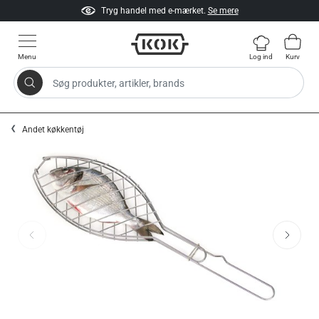
Tryg handel med e-mærket.
Se mere
Menu
Log ind
Kurv
Søg produkter, artikler, brands
Gå til indhold
Andet køkkentøj