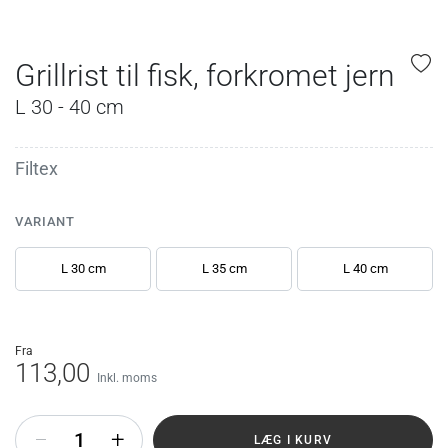
Grillrist til fisk, forkromet jern
L 30 - 40 cm
Filtex
VARIANT
L 30 cm
L 35 cm
L 40 cm
fra
113,00
Inkl. moms
+
LÆG I KURV