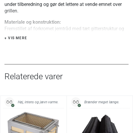
under tilberedning og gør det lettere at vende emnet over
grillen.
Materiale og konstruktion:
Fremstillet af forkromet jerntråd med tæt gitterstruktur og
lange håndtag i metal. Konstruktionen er enkel og
+ VIS MERE
funktionel med fokus på praktisk brug frem for dekorativ
finish.
Særlige fordele eller tips:
Den aflange form gør risten særligt velegnet til hele fisk
som makrel, ørred eller mindre fisk.
Relaterede varer
Specifikationer:
Variant
30 cm
35 cm
40 cm
Høj, intens og jævn varme.
Brænder meget længe.
Grillflade/rist
30 x 15 cm
35 x 15 cm
40 x 16 cm
Samlet længde
55 cm
60 cm
65 cm
Vægt
270 gram
320 gram
306 gram