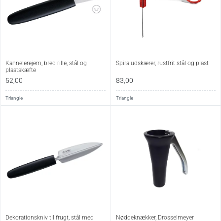
Kannelerejern, bred rille, stål og
Spiraludskærer, rustfrit stål og plast
plastskæfte
52,00
83,00
Triangle
Triangle
Dekorationskniv til frugt, stål med
Nøddeknækker, Drosselmeyer