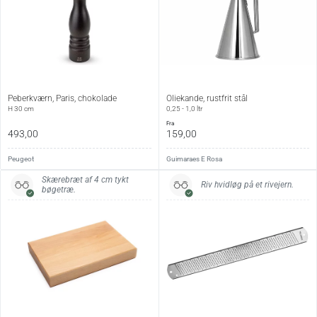
Peberkværn, Paris, chokolade
Oliekande, rustfrit stål
H 30 cm
0,25 - 1,0 ltr
fra
493,00
159,00
Peugeot
Guimaraes E Rosa
Skærebræt af 4 cm tykt
Riv hvidløg på et rivejern.
bøgetræ.