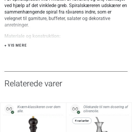
ved hjælp af det vinklede greb. Spiralskæreren udskærer en
sammenhængende spiral fra råvarens indre, som er
velegnet til garniture, buffeter, salater og dekorative
anretninger.
Materiale og konstruktion:
Fremstillet i rustfrit stål. Den spiralformede spids borer sig
+ VIS MERE
ind i råvaren og udskærer en fast spiral med en diameter
på ca. 1 cm, mens det vinklede greb giver god kontrol under
arbejdet.
Specifikationer:
Relaterede varer
Længde
24 cm
Spiraldiameter
Ca. 1 cm
Materiale
Rustfrit stål
Kværn-klassikeren over dem
Oliekande til nem dosering af
alle.
olivenolie.
4 varianter
Vedligehold:
Tåler opvaskemaskine.