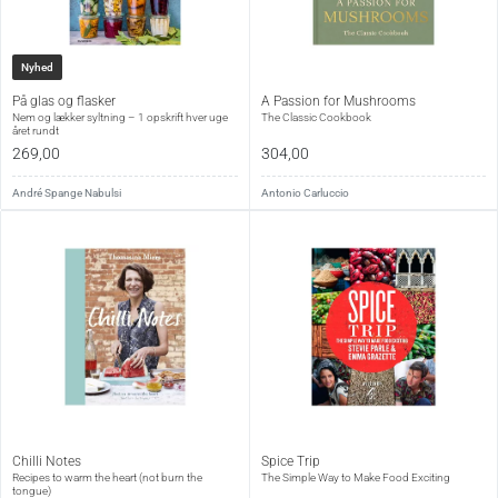
Nyhed
På glas og flasker
A Passion for Mushrooms
Nem og lækker syltning – 1 opskrift hver uge
The Classic Cookbook
året rundt
269,00
304,00
André Spange Nabulsi
Antonio Carluccio
Chilli Notes
Spice Trip
Recipes to warm the heart (not burn the
The Simple Way to Make Food Exciting
tongue)