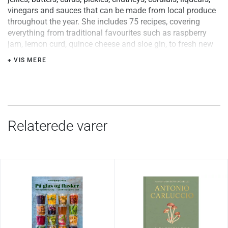
vinegars and sauces that can be made from local produce
throughout the year. She includes 75 recipes, covering
everything from traditional favourites such as raspberry
jam, lemon curd, quince cheese and sloe gin, to fresh new
combinations such as apple butter, cucumber pickle and
+ VIS MERE
nettle pesto.
The handbook includes seasonable tables, regional maps,
flow charts of all the preserving processes and full-colour
photographs throughout, and is completed by a directory of
equipment and useful addresses.
Relaterede varer
With a textured hard cover and an introduction by Hugh
Fearnley-Whittingstall, Preserves is a concise and inspiring
guide to an age-old art for kitchen beginners and keen
preservers alike.
Sideantal:
224
Sprog:
Engelsk
Udgivet:
2008