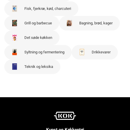
Fisk, fjerkræ, kød, charcuteri
Grill og barbecue
Bagning, brød, kager
Det søde køkken
Syltning og fermentering
Drikkevarer
Teknik og leksika
Kunst og Køkkentøj