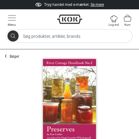
Tryg handel med e-mærket.
Se mere
Menu
Log ind
Kurv
Søg produkter, artikler, brands
Gå til indhold
Bøger