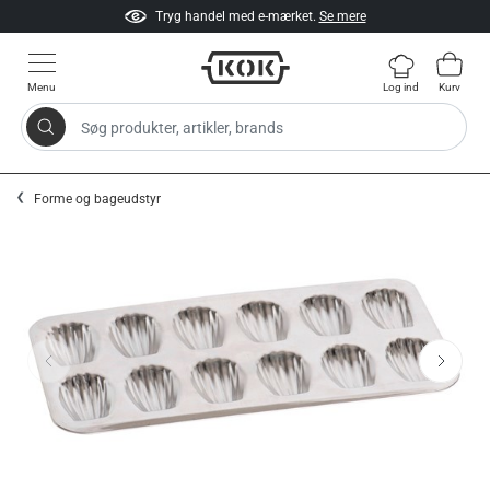
Tryg handel med e-mærket.
Se mere
Menu
Log ind
Kurv
Søg produkter, artikler, brands
Gå til indhold
Forme og bageudstyr