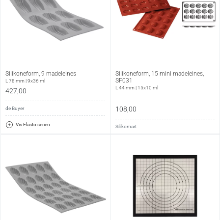
Silikoneform, 9 madeleines
Silikoneform, 15 mini madeleines,
SF031
L 78 mm | 9x36 ml
L 44 mm | 15x10 ml
427,00
108,00
de Buyer
Vis Elasto serien
Silikomart