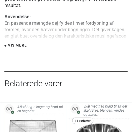
resultat.
Anvendelse:
En passende mængde dej fyldes i hver fordybning af
formen, hvor den hæver under bagningen. Det giver kagen
en glat buet overside og den karakteristiske muslingefacon
på undersiden.
+ VIS MERE
Temperatur:
Maks. 250 °C.
Materiale:
Tinblik (tyndt jern belagt med tin).
Relaterede varer
Vedligehold:
Efter bagning skal formen køle af og derefter rengøres i
varmt vand med en blød børste. Undgå at vaske den med
Skål med flad bund til alt der
Afkøl bagte kager og brød på
opvaskemiddel mere end højst nødvendigt, da det vil
skal røres, blandes, vendes
en bagerist.
affedte overfladen. Lad aldrig formen ligge i blød i vand, og
og æltes.
vask den aldrig i opvaskemaskinen, da den vil ruste.
11 varianter