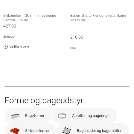
Silikoneform, 30 mini madeleines
Bagemåtte, cirkler og felter, silikone
L 42 mm | 30x7 ml
42 x 40 cm
427,00
218,00
de Buyer
Vis Elasto serien
KOK
Forme og bageudstyr
Bageforme
Anretter- og bageringe
Silikoneforme
Bageplader og bagemåtter