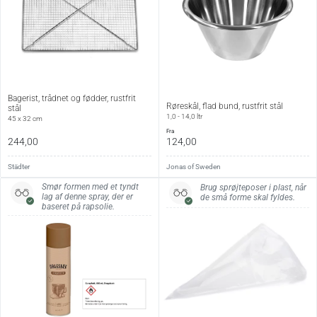
Bagerist, trådnet og fødder, rustfrit
Røreskål, flad bund, rustfrit stål
stål
1,0 - 14,0 ltr
45 x 32 cm
fra
244,00
124,00
Städter
Jonas of Sweden
Smør formen med et tyndt
Brug sprøjteposer i plast, når
lag af denne spray, der er
de små forme skal fyldes.
baseret på rapsolie.