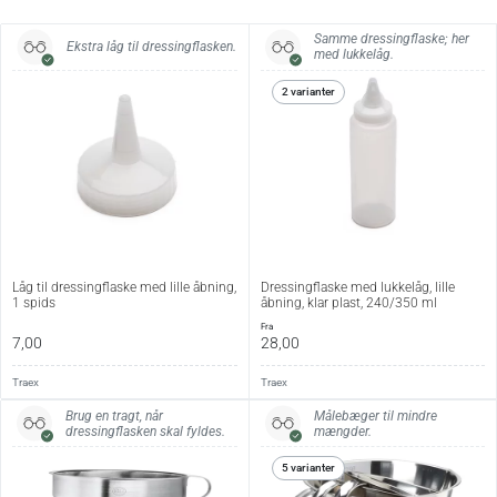
Samme dressingflaske; her
Ekstra låg til dressingflasken.
med lukkelåg.
2 varianter
Låg til dressingflaske med lille åbning,
Dressingflaske med lukkelåg, lille
1 spids
åbning, klar plast, 240/350 ml
fra
7,00
28,00
Traex
Traex
Brug en tragt, når
Målebæger til mindre
dressingflasken skal fyldes.
mængder.
5 varianter