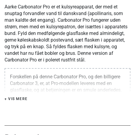
Aarke Carbonator Pro er et kulsyreapparat, der med et
snuptag forvandler vand til danskvand (apollinaris, som
man kaldte det engang). Carbonator Pro fungerer uden
strøm, men med en kulsyrepatron, der isættes i apparatets
bund. Fyld den medfølgende glasflaske med almindeligt,
gerne køleskabskoldt postevand, sæt flasken i apparatet,
og tryk på en knap. Så fyldes flasken med kulsyre, og
vandet har nu fået bobler og brus. Denne version af
Carbonator Pro er i poleret rustfrit stål.
Forskellen på denne Carbonator Pro, og den billigere
Carbonator 3, er, at Pro-modellen leveres med en
glasflaske, og at betjeningen er en smule anderledes.
Carbonator Pro laver danskvand via en såkaldt Push-
+ VIS MERE
to-Lock-funktion, hvor man trykker på en knap øverst
på maskinen, hvor Carbonator 3 er udstyret med et
greb.