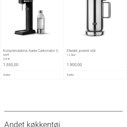
Kulsyremaskine, Aarke Carbonator 3,
Elkedel, poleret stål
sort
1,2 liter
0,8 ltr
1.550,00
1.900,00
Aarke
Aarke
Andet køkkentøj