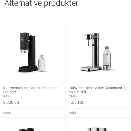
Alternative produkter
Kulsyremaskine, Aarke Carbonator
Kulsyremaskine, Aarke Carbonator 3,
Pro, sort
poleret stål
0,8 ltr
0,8 ltr
2.200,00
1.550,00
Aarke
Aarke