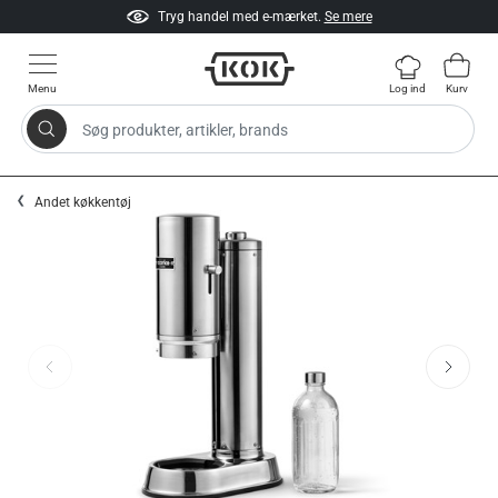
Tryg handel med e-mærket.
Se mere
Menu
Log ind
Kurv
Søg produkter, artikler, brands
Gå til indhold
Andet køkkentøj