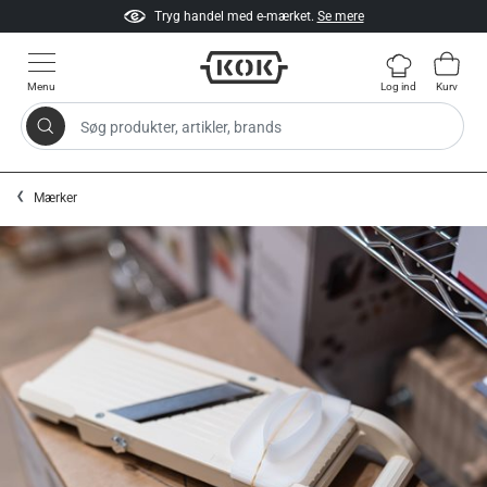
Tryg handel med e-mærket.
Se mere
Menu
Log ind
Kurv
Søg produkter, artikler, brands
Gå til indhold
Mærker