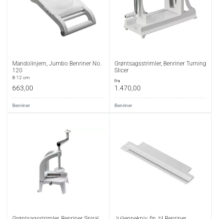
Mandolinjern, Jumbo Benriner No.
Grøntsagsstrimler, Benriner Turning
120
Slicer
B 12 cm
fra
663,00
1.470,00
Benriner
Benriner
Grøntsagsstrimler, Benriner Spiral
Juliennekniv, fin, til Benriner