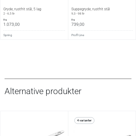
Gryde, rustfrit stål, 5 lag
Suppegryde, rustfrit stål
2 - 6,5 ltr
9,3 - 98 ltr
fra
fra
1.073,00
739,00
Spring
Proff-Line
Alternative produkter
4 varianter