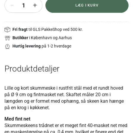
+
LÆG I KURV
Fri fragt
til GLS PakkeShop ved 500 kr.
Butikker
i København og Aarhus
Hurtig levering
på 1-2 hverdage
Produktdetaljer
Lille og kort skummeske i rustfrit stål med et rundt hoved
på Ø 9 cm og fintmasket net. Skaftet måler 20 cm i
længden og er formet med ophæng, så skeen kan hænge
på en krog i køkkenet.
Med fint net
Skummeskeens trådnet er et meget fint 40-masket net med
en maskestørrelse på ca. 0,4 mm, hvilket er finere end det,