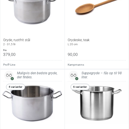
Gryde, rustfrit stål
Grydeske, teak
2 - 31,5 ltr
L 20 cm
fra
379,00
90,00
Proff-Line
Kampmanns
Muligvis den bedste gryde,
Suppegryde – fås op til 98
der findes.
liter.
4 varianter
6 varianter