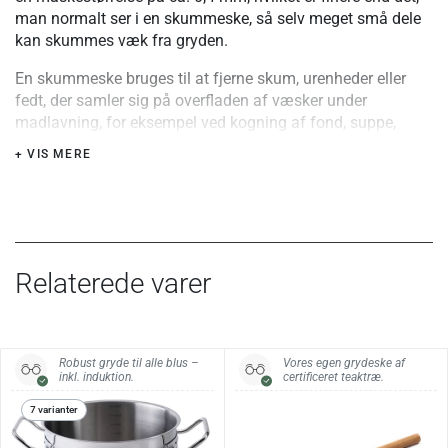
man normalt ser i en skummeske, så selv meget små dele
kan skummes væk fra gryden.
En skummeske bruges til at fjerne skum, urenheder eller
fedt, der samler sig på overfladen af væsker under
madlavning, for eksempel ved kogning af fond, suppe,
gryderetter og marmelade. Skeen dyppes let i overfladen,
+ VIS MERE
og skum eller urenheder løftes forsigtigt væk i det
fintmaskede net i skehovedet.
Materiale:
Rustfrit stål.
Relaterede varer
Vedligehold:
Tåler opvaskemaskine.
Robust gryde til alle blus –
Vores egen grydeske af
inkl. induktion.
certificeret teaktræ.
7 varianter