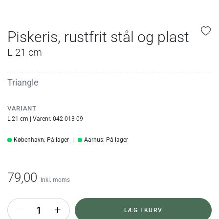
Piskeris, rustfrit stål og plast
L 21 cm
Triangle
VARIANT
L 21 cm | Varenr. 042-013-09
København: På lager
Aarhus: På lager
79,00
Inkl. moms
+
LÆG I KURV