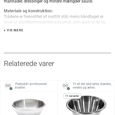
marinader, dressinger og mindre mængder sauce.
Materiale og konstruktion:
Trådene er fremstillet af rustfrit stål, mens håndtaget er
lavet af glasfiberforstærket polyamid, som giver et let og
robust greb. For enden af håndtaget er der et hul, så
+ VIS MERE
piskeriset kan hænges op.
Særlige fordele eller tips:
Det korte piskehoved gør det nemt at arbejde i mindre
skåle, målebægre og kander, hvor et større piskeris kan
være vanskeligt at styre.
Relaterede varer
Specifikationer:
Samlet længde
21 cm
Piskeskål i professionel
Til alt der skal røres, blandes,
kvalitet.
vendes og æltes.
Piskehoved
9 cm
11 varianter
Tråde
Rustfrit stål
Håndtag
Glasfiberforstærket polyamid, sort