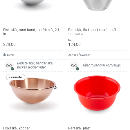
Vedligehold:
Tåler opvaskemaskine.
Piskeskål, rund bund, rustfrit stål, 2,1
Røreskål, flad bund, rustfrit stål
ltr
1,0 - 14,0 ltr
fra
279,00
124,00
de Buyer
Jonas of Sweden
Bedste skål, når der skal
Tåler mikroovn kortvarigt.
piskes æggehvider.
2 varianter
Piskeskål, kobber
Røreskål, plast