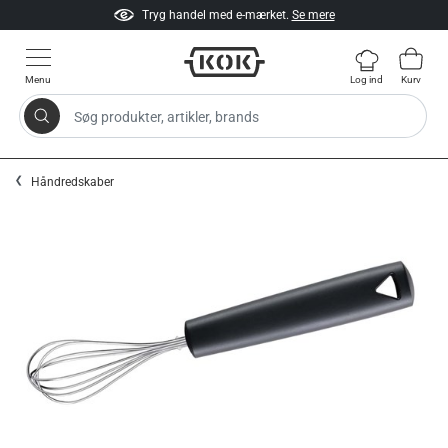
Tryg handel med e-mærket.
Se mere
Menu
Log ind
Kurv
Søg produkter, artikler, brands
Gå til indhold
Håndredskaber