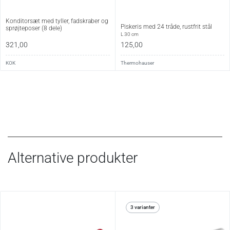
Konditorsæt med tyller, fadskraber og
Piskeris med 24 tråde, rustfrit stål
sprøjteposer (8 dele)
L 30 cm
321,00
125,00
KOK
Thermohauser
Alternative produkter
3 varianter