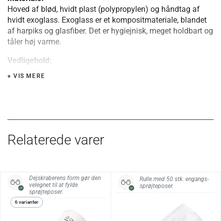
Hoved af blød, hvidt plast (polypropylen) og håndtag af
hvidt exoglass. Exoglass er et kompositmateriale, blandet
af harpiks og glasfiber. Det er hygiejnisk, meget holdbart og
tåler høj varme.
Vedligehold:
Tåler opvaskemaskine.
+ VIS MERE
Relaterede varer
Dejskraberens form gør den
Rulle med 50 stk. engangs-
velegnet til at fylde
sprøjteposer.
sprøjteposer.
6 varianter