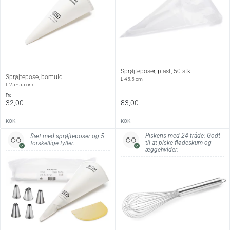
Sprøjteposer, plast, 50 stk.
Sprøjtepose, bomuld
L 45,5 cm
L 25 - 55 cm
fra
32,00
83,00
KOK
KOK
Piskeris med 24 tråde: Godt
Sæt med sprøjteposer og 5
til at piske flødeskum og
forskellige tyller.
æggehvider.