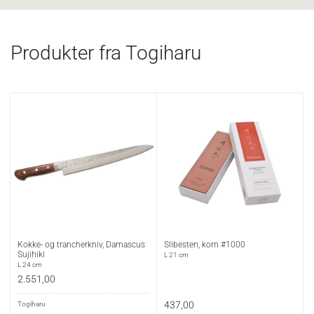
Produkter fra Togiharu
Kokke- og trancherkniv, Damascus
Slibesten, korn #1000
Sujihiki
L 21 cm
L 24 cm
2.551,00
437,00
Togiharu