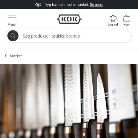
Tryg handel med e-mærket.
Se mere
Menu
Log ind
Kurv
Søg produkter, artikler, brands
Gå til indhold
Mærker