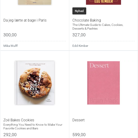
Sprog
Engelsk
Nyhed
Udgivet
2025
Da jeg lærte at bage i Paris
Chocolate Baking
Type
Hardback
The Ultimate Guide to Cakes, Cookies,
Desserts & Pastries
300,00
327,00
Mika Wulff
Edd Kimber
Zoë Bakes Cookies
Dessert
Everything You Need to Know to Make Your
Favorite Cookies and Bars
292,00
599,00