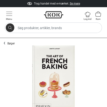
Tryg handel med e-mærket.
Se mere
Menu
Log ind
Kurv
Søg produkter, artikler, brands
Gå til indhold
Bøger