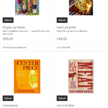
as well as techniques for taking your chicken cookery to
the next level. Perfect for anyone who is peckish for ideas,
this book is bound to sate your chicken cravings.
Nyhed
Nyhed
Sideantal
224
På glas og flasker
Grønt på grillen
Nem og lækker syltning – 1 opskrift hver uge
Med fisk og kød som tilbehør
Sprog
Engelsk
året rundt
269,00
249,00
Udgivet
2026
André Spange Nabulsi
Linus Kanfall
Type
Hardback
Nyhed
Nyhed
Centrepiece
Let's Eat Meat