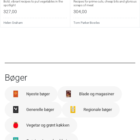
Bold, vibrant recipes to put vegetables in the
Recipes for prime cuts, cheap bits and glorious
spotlight
scraps of meat
327,00
304,00
Helen Graham
Tom Parker Bowles
Bøger
Nyeste bøger
Blade og magasiner
Generelle bøger
Regionale bøger
Vegetar og grønt køkken