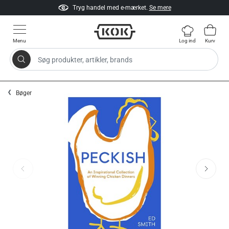
Tryg handel med e-mærket.
Se mere
Menu
Log ind
Kurv
Søg produkter, artikler, brands
Gå til indhold
Bøger