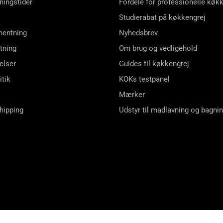
ningstider
Fordele for professionelle køk
Studierabat på køkkengrej
hentning
Nyhedsbrev
tning
Om brug og vedligehold
elser
Guides til køkkengrej
itik
KOKs testpanel
Mærker
shipping
Udstyr til madlavning og bagni