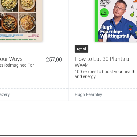
Nyhed
Four Ways
How to Eat 30 Plants a
257,00
Week
es Reimagined For
100 recipes to boost your health
and energy
azery
Hugh Fearnley