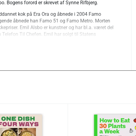
bo. Bogens forord er skrevet af Synne Rifbjerg.
uddannet kok på Era Ora og åbnede i 2004 Famo
lgende åbnede han Famo 51 og Famo Metro. Morten
kkepriser. Emil Alsbo er kunstner og har bl.a. været del
Telefon Til Chefen. Emil har solgt til Statens
l.a. udstillet på Charlottenborg og Tranen. Til sammen
a 16 Haderslevgade, Spaghetteria, Osteria 16 Pesce og
orggade.
aperback)