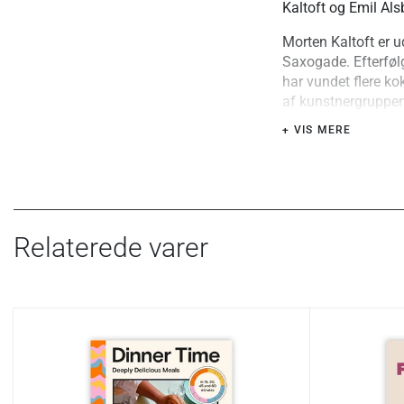
Kaltoft og Emil Als
Morten Kaltoft er 
Saxogade. Efterfø
har vundet flere ko
af kunstnergruppen 
Kunstfond og har b
+ VIS MERE
står de bag Osteri
Osteria 16 Ravnsb
Sideantal:
296
Sprog:
Dansk
Udgivet:
2024
Relaterede varer
Type:
Indbundet (p