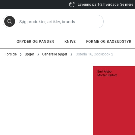
Levering på 1-2 hverdage.
Se mere
 artikler, brands
GRYDER OG PANDER
KNIVE
FORME OG BAGEUDSTYR
Gå til indhold
Forside
Bøger
Generelle bøger
Osteria 16, Cookbook 2