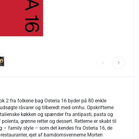
ok 2 fra folkene bag Osteria 16 byder på 80 enkle
å udsøgte råvarer og tilberedt med omhu. Opskrifterne
t italienske køkken og spænder fra antipasti, pasta og
f polenta, grønne retter og dessert. Retterne er skabt til
ng – family style – som det kendes fra Osteria 16, de
-restauranter, ejet af barndomsvennerne Morten