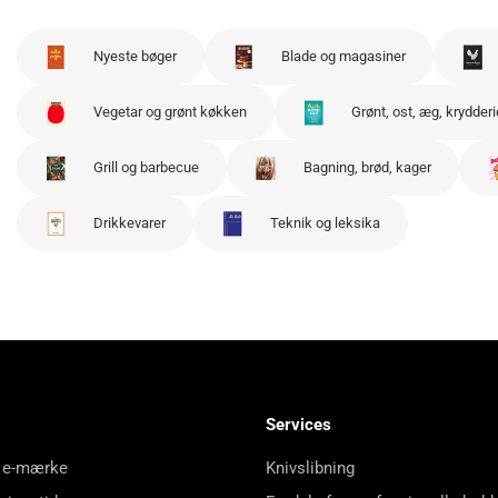
Nyeste bøger
Blade og magasiner
Vegetar og grønt køkken
Grønt, ost, æg, krydderi
Grill og barbecue
Bagning, brød, kager
Drikkevarer
Teknik og leksika
Services
 e-mærke
Knivslibning