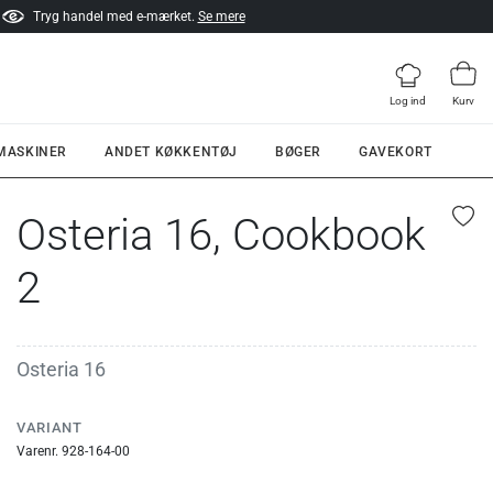
Tryg handel med e-mærket.
Se mere
Log ind
Kurv
 MASKINER
ANDET KØKKENTØJ
BØGER
GAVEKORT
Osteria 16, Cookbook
2
Osteria 16
VARIANT
Varenr. 928-164-00