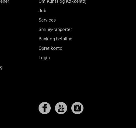
kener
Om Kunst og Køkkentøj
Job
Services
Smiley-rapporter
Bank og betaling
Opret konto
Login
ng