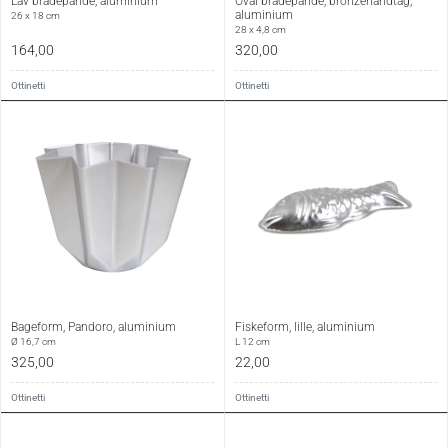
Lav bradepande, aluminium
Oval bradepande, bronzehåndtag,
aluminium
26 x 18 cm
28 x 4,8 cm
164,00
320,00
Ottinetti
Ottinetti
Bageform, Pandoro, aluminium
Fiskeform, lille, aluminium
Ø 16,7 cm
L 12 cm
325,00
22,00
Ottinetti
Ottinetti