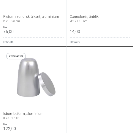
Pieform, rund, skrå kant, aluminium
Cannolorør, tinblik
Ø 20 - 28 cm
Ø 2 x L 13 cm
fra
75,00
14,00
Ottinetti
Ottinetti
2 varianter
Isbombeform, aluminium
0,75 - 1,5 ltr
fra
122,00