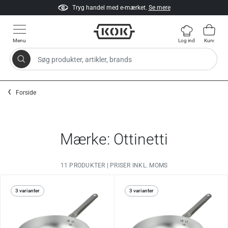
Tryg handel med e-mærket.
Se mere
Menu
Log ind
Kurv
Søg produkter, artikler, brands
Gå til indhold
Forside
Mærke: Ottinetti
11 PRODUKTER | PRISER INKL. MOMS
3 varianter
3 varianter