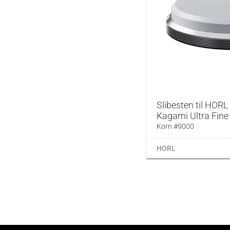
Anna Hedworth
Anna Jones
Anna Shepherd
Anna Stockwell
Anne Moltke Dahl
Anne Mæhlum
Anne Shooter
Slibesten til HORL 3
Annie Bell
Kagami Ultra Fine
Korn #9000
Annie Rigg
Anthony Bourdain
HORL
Anthony Ekizian
Antonio Carluccio
Anya von Bremzen
Apilco
Aran Goyoaga