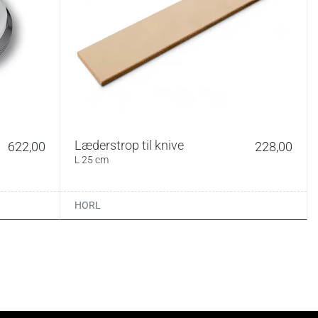
Læderstrop til knive
622,00
228,00
L 25 cm
HORL