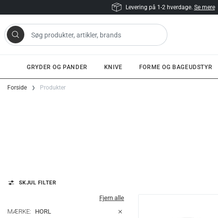
Levering på 1-2 hverdage.
Se mere
 artikler, brands
GRYDER OG PANDER
KNIVE
FORME OG BAGEUDSTYR
Gå til indhold
Forside
Produkter
SKJUL FILTER
Fjern alle
MÆRKE:
HORL