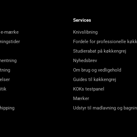
Services
 e-mærke
Knivslibning
ningstider
Fordele for professionelle køk
Studierabat på køkkengrej
hentning
Nyhedsbrev
tning
Om brug og vedligehold
elser
Guides til køkkengrej
itik
KOKs testpanel
Mærker
shipping
Udstyr til madlavning og bagni