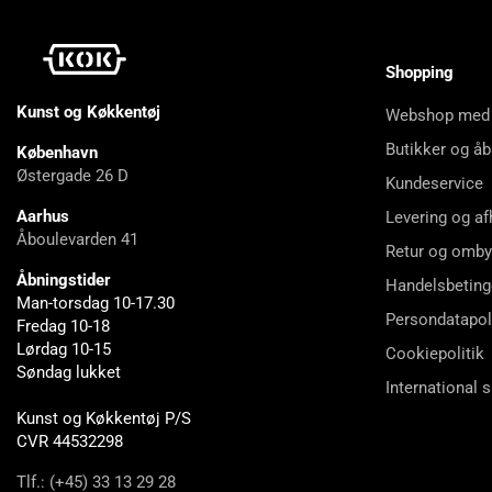
Asma Khan
Astrid Søgaard
Shopping
Atsuko Ikeda
Kunst og Køkkentøj
Webshop med
Au Nain
Butikker og åb
København
Aurion
Østergade 26 D
Kundeservice
Avril Beaven
Aarhus
Levering og af
Bamix
Åboulevarden 41
Retur og omby
Baratza
Åbningstider
Handelsbeting
Barney Desmazery
Man-torsdag 10-17.30
Persondatapol
Bee Wilson
Fredag 10-18
Lørdag 10-15
Cookiepolitik
Begona Rodrigo
Søndag lukket
Ben Lippett
International 
Kunst og Køkkentøj P/S
Ben Towill
CVR 44532298
Benjamin Birk
Tlf.: (+45) 33 13 29 28
Benjamina Ebuehi