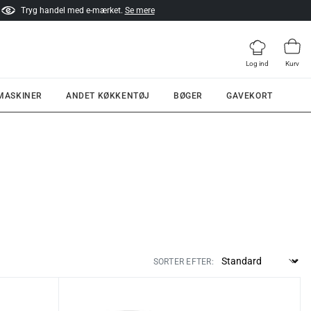
Tryg handel med e-mærket.
Se mere
Log ind
Kurv
 MASKINER
ANDET KØKKENTØJ
BØGER
GAVEKORT
SORTER EFTER: