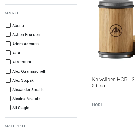
MÆRKE
Abena
Action Bronson
Adam Aamann
AGA
Ai Ventura
Alex Guarnaschelli
Knivsliber, HORL 3
Alex Stupak
Slibesæt
Alexander Smalls
Alexina Anatole
HORL
Ali Slagle
Alissa Timoshkina
MATERIALE
Allan Gage