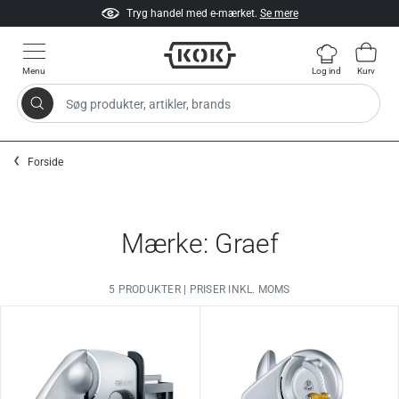
Tryg handel med e-mærket.
Se mere
Menu
Log ind
Kurv
Søg produkter, artikler, brands
Gå til indhold
Forside
Mærke: Graef
5 PRODUKTER | PRISER INKL. MOMS