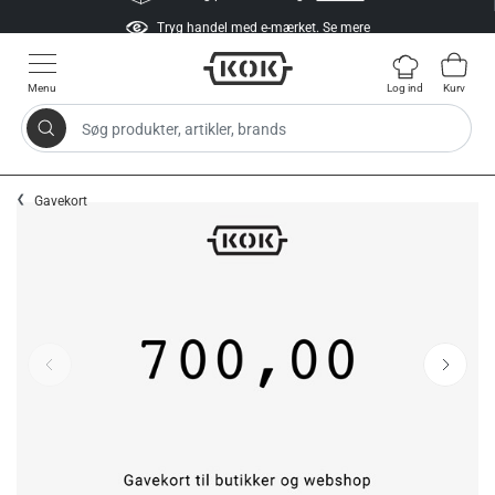
Tryg handel med e-mærket.
Se mere
Menu
Log ind
Kurv
Søg produkter, artikler, brands
Gå til indhold
Gavekort