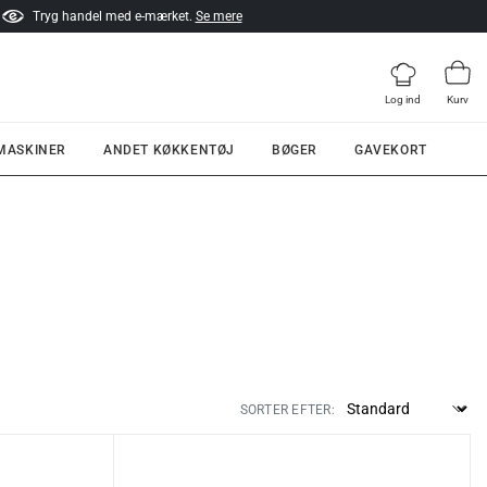
Tryg handel med e-mærket.
Se mere
Log ind
Kurv
 MASKINER
ANDET KØKKENTØJ
BØGER
GAVEKORT
SORTER EFTER: