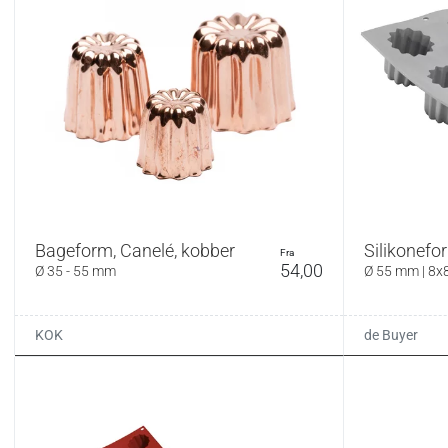
Bageform, Canelé, kobber
Silikonefo
fra
54,00
Ø 35 - 55 mm
Ø 55 mm | 8x
KOK
de Buyer