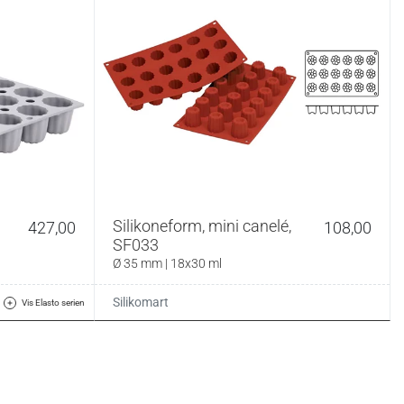
Silikoneform, mini canelé,
427,00
108,00
SF033
Ø 35 mm | 18x30 ml
Silikomart
Vis Elasto serien