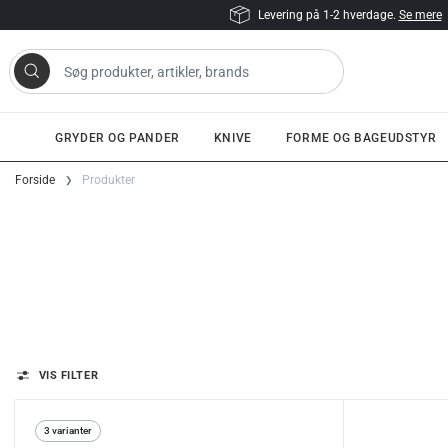
Levering på 1-2 hverdage.
Se mere
 artikler, brands
GRYDER OG PANDER
KNIVE
FORME OG BAGEUDSTYR
Gå til indhold
Forside
Produkter
VIS FILTER
3 varianter