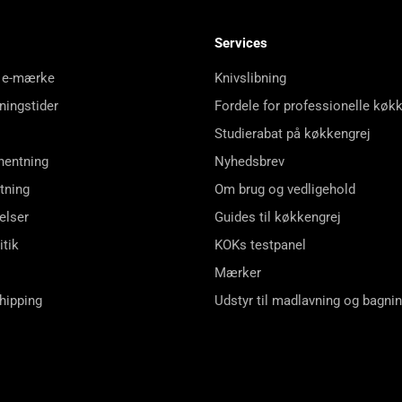
Services
 e-mærke
Knivslibning
ningstider
Fordele for professionelle køk
Studierabat på køkkengrej
hentning
Nyhedsbrev
tning
Om brug og vedligehold
elser
Guides til køkkengrej
itik
KOKs testpanel
Mærker
shipping
Udstyr til madlavning og bagni