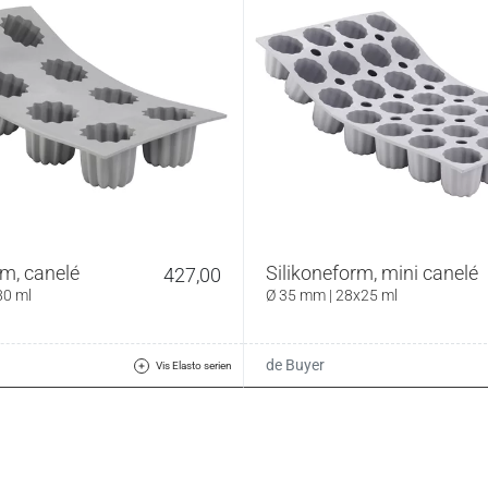
rm, canelé
Silikoneform, mini canelé
427,00
80 ml
Ø 35 mm | 28x25 ml
de Buyer
Vis Elasto serien