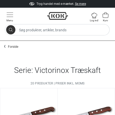
Tryg handel med e-mærket.
Se mere
Menu
Log ind
Kurv
Søg produkter, artikler, brands
Gå til indhold
Forside
Serie: Victorinox Træskaft
20 PRODUKTER | PRISER INKL. MOMS