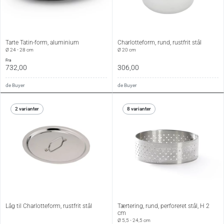
Tarte Tatin-form, aluminium
Charlotteform, rund, rustfrit stål
Ø 24 - 28 cm
Ø 20 cm
fra
732,00
306,00
de Buyer
de Buyer
2 varianter
8 varianter
Låg til Charlotteform, rustfrit stål
Tærtering, rund, perforeret stål, H 2
cm
Ø 5,5 - 24,5 cm