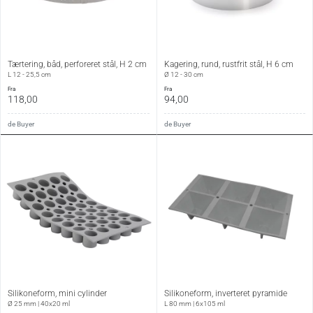
Tærtering, båd, perforeret stål, H 2 cm
Kagering, rund, rustfrit stål, H 6 cm
L 12 - 25,5 cm
Ø 12 - 30 cm
fra
fra
118,00
94,00
de Buyer
de Buyer
Silikoneform, mini cylinder
Silikoneform, inverteret pyramide
Ø 25 mm | 40x20 ml
L 80 mm | 6x105 ml