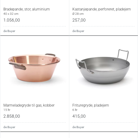
Bradepande, stor, aluminium
Kastanjepande, perforeret, pladejern
40 x 32 cm
Ø 28 cm
1.056,00
257,00
de Buyer
de Buyer
Marmeladegryde til gas, kobber
Frituregryde, pladejern
15 ltr
6 ltr
2.858,00
415,00
de Buyer
de Buyer