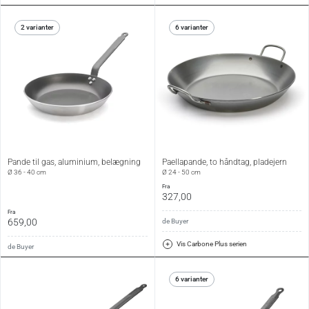
2 varianter
6 varianter
Pande til gas, aluminium, belægning
Paellapande, to håndtag, pladejern
Ø 36 - 40 cm
Ø 24 - 50 cm
fra
327,00
fra
659,00
de Buyer
Vis Carbone Plus serien
de Buyer
6 varianter