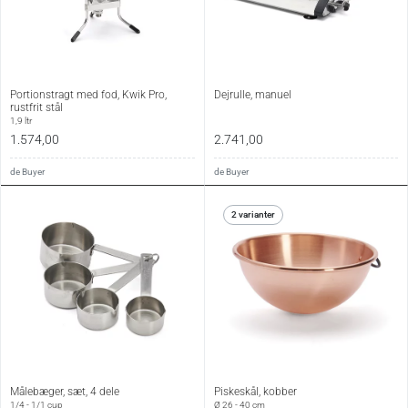
Portionstragt med fod, Kwik Pro,
Dejrulle, manuel
rustfrit stål
1,9 ltr
1.574,00
2.741,00
de Buyer
de Buyer
2 varianter
Målebæger, sæt, 4 dele
Piskeskål, kobber
1/4 - 1/1 cup
Ø 26 - 40 cm