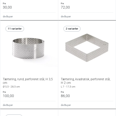
fra
fra
30,00
72,00
de Buyer
de Buyer
11 varianter
2 varianter
Tærtering, rund, perforeret stål, H 3,5
Tærtering, kvadratisk, perforeret stål,
cm
H 2 cm
Ø 5,5 - 28,5 cm
L 7 - 17,5 cm
fra
fra
100,00
86,00
de Buyer
de Buyer