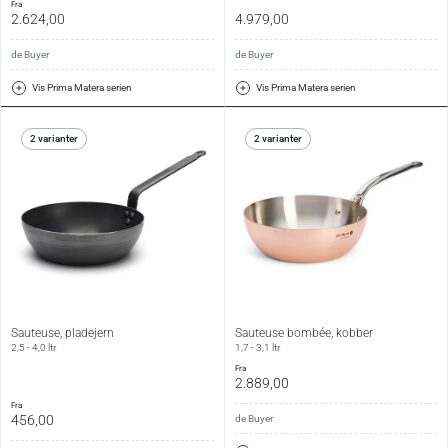
fra
2.624,00
4.979,00
de Buyer
de Buyer
Vis Prima Matera serien
Vis Prima Matera serien
2 varianter
2 varianter
Sauteuse, pladejern
Sauteuse bombée, kobber
2,5 - 4,0 ltr
1,7 - 3,1 ltr
fra
2.889,00
fra
456,00
de Buyer