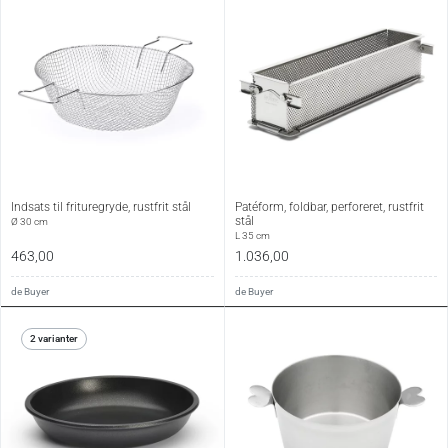
Indsats til frituregryde, rustfrit stål
Patéform, foldbar, perforeret, rustfrit
stål
Ø 30 cm
L 35 cm
463,00
1.036,00
de Buyer
de Buyer
2 varianter