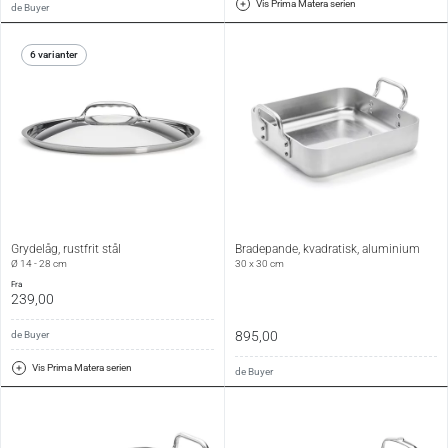
Vis Prima Matera serien
de Buyer
6 varianter
Grydelåg, rustfrit stål
Bradepande, kvadratisk, aluminium
Ø 14 - 28 cm
30 x 30 cm
fra
239,00
895,00
de Buyer
Vis Prima Matera serien
de Buyer