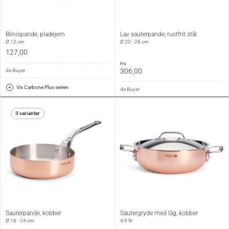
Blinispande, pladejern
Lav sauterpande, rustfrit stål
Ø 12 cm
Ø 20 - 28 cm
127,00
fra
306,00
de Buyer
Vis Carbone Plus serien
de Buyer
3 varianter
Sauterpande, kobber
Sautergryde med låg, kobber
Ø 16 - 24 cm
4,9 ltr