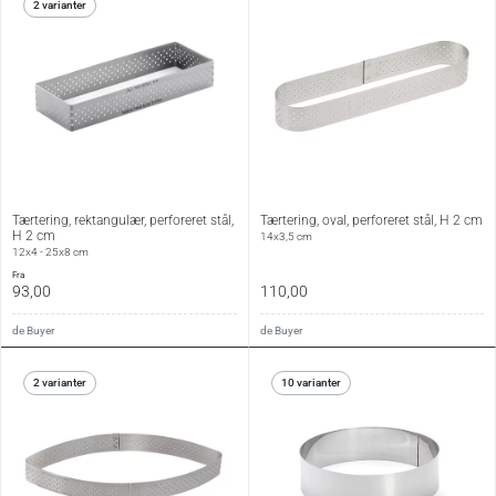
2 varianter
Tærtering, rektangulær, perforeret stål,
Tærtering, oval, perforeret stål, H 2 cm
H 2 cm
14x3,5 cm
12x4 - 25x8 cm
fra
93,00
110,00
de Buyer
de Buyer
2 varianter
10 varianter