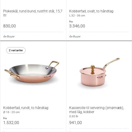
Piskeskål, rund bund, rustfrit stål, 15,7
Kobberfad, ovalt, to håndtag
ltr
L 32 - 36 cm
fra
830,00
3.346,00
de Buyer
de Buyer
2 varianter
Kobberfad, rundt, to håndtag
Kasserolle til servering (smørnæb),
med låg, kobber
Ø 16 - 20 cm
0,30 ltr
fra
1.532,00
941,00