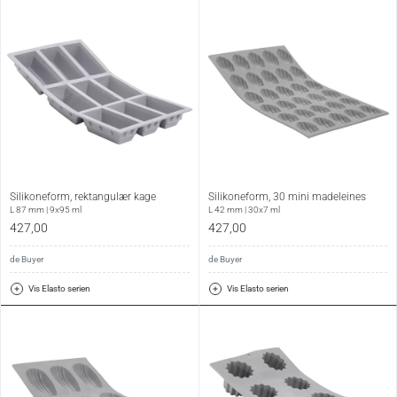
Silikoneform, rektangulær kage
Silikoneform, 30 mini madeleines
L 87 mm | 9x95 ml
L 42 mm | 30x7 ml
427,00
427,00
de Buyer
de Buyer
Vis Elasto serien
Vis Elasto serien