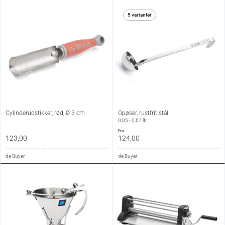
5 varianter
Cylinderudstikker, rød, Ø 3 cm
Opøser, rustfrit stål
0,05 - 0,67 ltr
fra
123,00
124,00
de Buyer
de Buyer