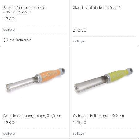
Silikoneform, mini canelé
Skål til chokolade, rustfrit stål
Ø 35 mm | 28x25 ml
427,00
218,00
de Buyer
Vis Elasto serien
de Buyer
Cylinderudstikker, orange, Ø 1,3 cm
Cylinderudstikker, grøn, Ø 2 cm
123,00
123,00
de Buyer
de Buyer