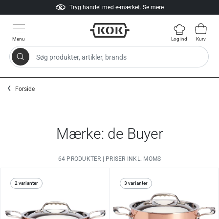
Tryg handel med e-mærket.
Se mere
Menu
Log ind
Kurv
Søg produkter, artikler, brands
Gå til indhold
Forside
Mærke: de Buyer
64 PRODUKTER | PRISER INKL. MOMS
2 varianter
3 varianter