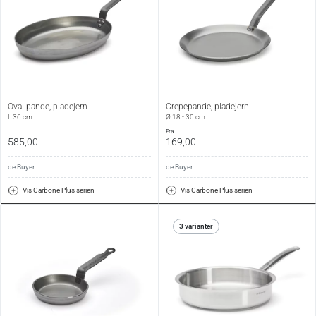
Oval pande, pladejern
Crepepande, pladejern
L 36 cm
Ø 18 - 30 cm
fra
585,00
169,00
de Buyer
de Buyer
Vis Carbone Plus serien
Vis Carbone Plus serien
3 varianter