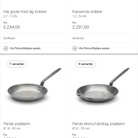
Høj gryde med låg, kobber
Kasserolle, kobber
5,7 - 7,5 ltr
1,2 - 5,4 ltr
fra
fra
5.234,00
2.291,00
de Buyer
de Buyer
Vis Prima Matera serien
Vis Prima Matera serien
7 varianter
4 varianter
Pande, pladejern
Pande, ekstra håndtag, pladejern
Ø 18 - 30 cm
Ø 32 - 50 cm
fra
fra